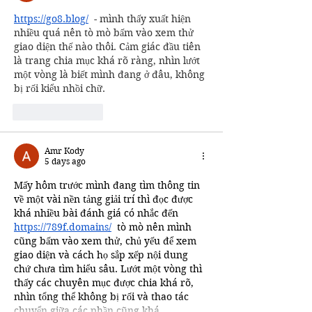
https://go8.blog/
  - mình thấy xuất hiện 
nhiều quá nên tò mò bấm vào xem thử 
giao diện thế nào thôi. Cảm giác đầu tiên 
là trang chia mục khá rõ ràng, nhìn lướt 
một vòng là biết mình đang ở đâu, không 
bị rối kiểu nhồi chữ.
Like
Reply
Amr Kody
5 days ago
Mấy hôm trước mình đang tìm thông tin 
về một vài nền tảng giải trí thì đọc được 
khá nhiều bài đánh giá có nhắc đến 
https://789f.domains/
  tò mò nên mình 
cũng bấm vào xem thử, chủ yếu để xem 
giao diện và cách họ sắp xếp nội dung 
chứ chưa tìm hiểu sâu. Lướt một vòng thì 
thấy các chuyên mục được chia khá rõ, 
nhìn tổng thể không bị rối và thao tác 
chuyển giữa các phần cũng khá…