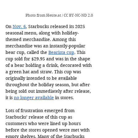
Photo from 
Heute.at
 / 
CC BY-NC-ND 2.0
On 
Nov. 6
, Starbucks released its 2025 
seasonal menu, along with holiday-
themed merchandise. Among this 
merchandise was an instantly-popular 
bear cup, called the 
Bearista cup
. This 
cup sold for $29.95 and was in the shape 
of a bear holding a drink, decorated with 
a green hat and straw. This cup was 
originally intended to be available 
throughout the holiday season, but after 
being sold out immediately after release, 
it is 
no longer available
 in stores. 
Lots of frustration emerged from 
Starbucks’ release of this cup as 
customers who were lined up hours 
before the stores opened were met with 
empty shelves. Many of the Starbucks 