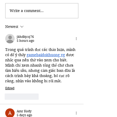
Kickstart Your Career
Write a comment...
Shooting at
Correspondents’ 
Newest
jkhdbjcsj76
5 hours ago
Trong quá trình đọc các thảo luận, mình 
có để ý thấy 
gamebaidoithuong vg
 được 
nhắc qua nên thử vào xem cho biết. 
Mình chỉ xem nhanh tổng thể chứ chưa 
tìm hiểu sâu, nhưng cảm giác ban đầu là 
cách trình bày khá thoáng, bố cục rõ 
ràng, nhìn vào không bị rối mắt.
Edited
Like
Reply
Amr Kody
5 days ago