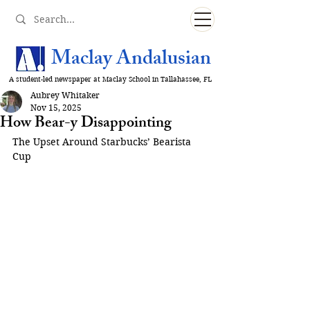
Maclay Andalusian
A student-led newspaper at Maclay School in Tallahassee, FL
Aubrey Whitaker
Nov 15, 2025
How Bear-y Disappointing
The Upset Around Starbucks’ Bearista 
Cup