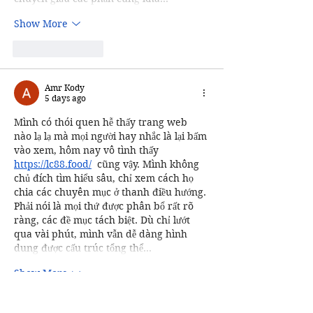
Show More
Like
Reply
Amr Kody
5 days ago
Mình có thói quen hễ thấy trang web 
nào lạ lạ mà mọi người hay nhắc là lại bấm 
vào xem, hôm nay vô tình thấy 
https://lc88.food/
  cũng vậy. Mình không 
chủ đích tìm hiểu sâu, chỉ xem cách họ 
chia các chuyên mục ở thanh điều hướng. 
Phải nói là mọi thứ được phân bổ rất rõ 
ràng, các đề mục tách biệt. Dù chỉ lướt 
qua vài phút, mình vẫn dễ dàng hình 
dung được cấu trúc tổng thể…
Show More
Like
Reply