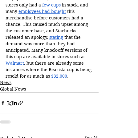
stores only had a 
few cups
 in stock, and 
many 
employees had bought
 this 
merchandise before customers had a 
chance. This caused much upset among 
the customer base, and Starbucks 
released an apology, 
stating
 that the 
demand was more than they had 
anticipated. Many knock-off versions of 
this cup are available in stores such as 
Walmart
, but there are already some 
instances where the Bearista cup is being 
resold for as much as 
$32,000
.
News
Global News
See All